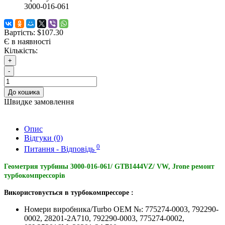
3000-016-061
Вартість:
$107.30
Є в наявності
Кількість:
+
-
До кошика
Швидке замовлення
Опис
Відгуки (0)
0
Питання - Відповідь
Геометрия турбины 3000-016-061/ GTB1444VZ/ VW, Jrone ремонт
турбокомпрессорів
Використовується в турбокомпрессоре :
Номери виробника/Turbo OEM №: 775274-0003, 792290-
0002, 28201-2A710, 792290-0003, 775274-0002,