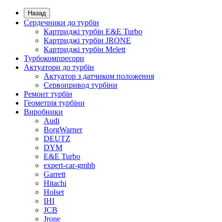
Назад
Сердечники до турбін
Картриджі турбін E&E Turbo
Картриджі турбін JRONE
Картриджі турбін Melett
Турбокомпресори
Актуатори до турбін
Актуатор з датчиком положення
Сервопривод турбіни
Ремонт турбін
Геометрія турбіни
Виробники
Audi
BorgWarner
DEUTZ
DYM
E&E Turbo
expert-car-gmbh
Garrett
Hitachi
Holset
IHI
JCB
Jrone