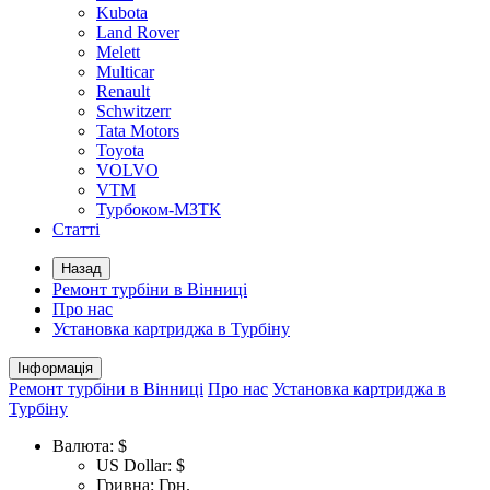
Kubota
Land Rover
Melett
Multicar
Renault
Schwitzerr
Tata Motors
Toyota
VOLVO
VTM
Турбоком-МЗТК
Статті
Назад
Ремонт турбіни в Вінниці
Про нас
Установка картриджа в Турбіну
Інформація
Ремонт турбіни в Вінниці
Про нас
Установка картриджа в
Турбіну
Валюта:
$
US Dollar: $
Гривна: Грн.