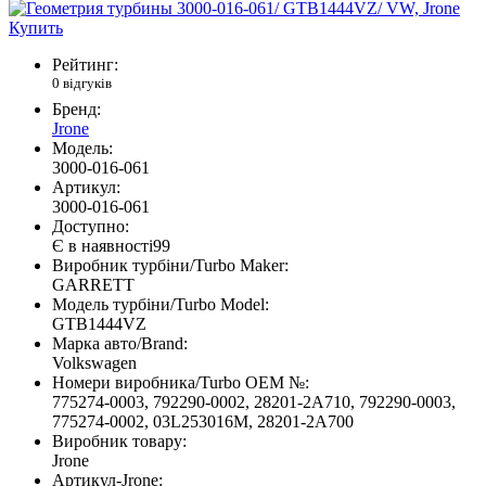
Рейтинг:
0 відгуків
Бренд:
Jrone
Модель:
3000-016-061
Артикул:
3000-016-061
Доступно:
Є в наявності
99
Виробник турбіни/Turbo Maker:
GARRETT
Модель турбіни/Turbo Model:
GTB1444VZ
Марка авто/Brand:
Volkswagen
Номери виробника/Turbo OEM №:
775274-0003, 792290-0002, 28201-2A710, 792290-0003,
775274-0002, 03L253016M, 28201-2A700
Виробник товару:
Jrone
Артикул-Jrone: