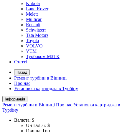
Kubota
Land Rover
Melett
Multicar
Renault
Schwitzerr
Tata Motors
Toyota
VOLVO
VTM
Турбоком-МЗТК
Статті
Назад
Ремонт турбіни в Вінниці
Про нас
Установка картриджа в Турбіну
Інформація
Ремонт турбіни в Вінниці
Про нас
Установка картриджа в
Турбіну
Валюта:
$
US Dollar: $
Гривна: Грн.