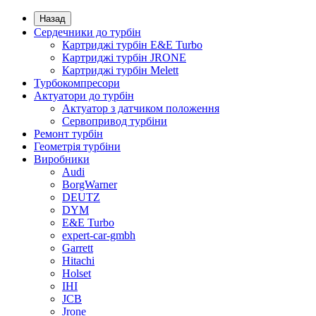
Назад
Сердечники до турбін
Картриджі турбін E&E Turbo
Картриджі турбін JRONE
Картриджі турбін Melett
Турбокомпресори
Актуатори до турбін
Актуатор з датчиком положення
Сервопривод турбіни
Ремонт турбін
Геометрія турбіни
Виробники
Audi
BorgWarner
DEUTZ
DYM
E&E Turbo
expert-car-gmbh
Garrett
Hitachi
Holset
IHI
JCB
Jrone