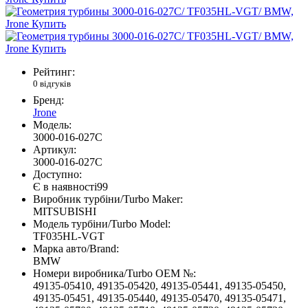
Рейтинг:
0 відгуків
Бренд:
Jrone
Модель:
3000-016-027C
Артикул:
3000-016-027C
Доступно:
Є в наявності
99
Виробник турбіни/Turbo Maker:
MITSUBISHI
Модель турбіни/Turbo Model:
TF035HL-VGT
Марка авто/Brand:
BMW
Номери виробника/Turbo OEM №:
49135-05410, 49135-05420, 49135-05441, 49135-05450,
49135-05451, 49135-05440, 49135-05470, 49135-05471,