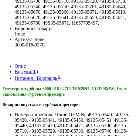
49135-05700, 49135-05710, 49135-05720, 49135-05730,
49135-05740, 49135-05750, 49135-05761, 49135-05640,
49135-05670, 49135-05660, 49135-05671, 49135-05610,
49135-05620, 49135-05641, 49135-05650, 49135-05651,
49135-05760, 49S35-05671, 11657795497,
Виробник товару:
Jrone
Артикул-Jrone:
3000-016-027C
Опис
Відгуки (0)
0
Питання - Відповідь
Геометрия турбины 3000-016-027C/ TF035HL-VGT/ BMW, Jrone
відновлення турбокомпрессорів
Використовується в турбокомпрессоре :
Номери виробника/Turbo OEM №: 49135-05410, 49135-
05420, 49135-05441, 49135-05450, 49135-05451, 49135-
05440, 49135-05470, 49135-05471, 49135-05700, 49135-
05710, 49135-05720, 49135-05730, 49135-05740, 49135-