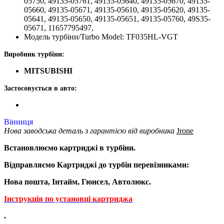
05750, 49135-05761, 49135-05640, 49135-05670, 49135-
05660, 49135-05671, 49135-05610, 49135-05620, 49135-
05641, 49135-05650, 49135-05651, 49135-05760, 49S35-
05671, 11657795497,
Модель турбіни/Turbo Model: TF035HL-VGT
Виробник турбіни:
MITSUBISHI
Застосовується в авто:
Вінниця
Нова заводська деталь з гарантією від виробника
Jrone
Встановлюємо картриджі в турбіни.
Відправляємо Картриджі до турбін перевізниками:
Нова пошта, Інтайм, Гюнсел, Автолюкс.
Інструкція по установці картриджа
.