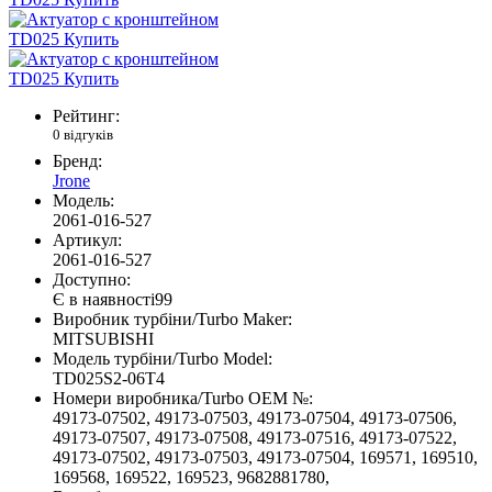
Рейтинг:
0 відгуків
Бренд:
Jrone
Модель:
2061-016-527
Артикул:
2061-016-527
Доступно:
Є в наявності
99
Виробник турбіни/Turbo Maker:
MITSUBISHI
Модель турбіни/Turbo Model:
TD025S2-06T4
Номери виробника/Turbo OEM №:
49173-07502, 49173-07503, 49173-07504, 49173-07506,
49173-07507, 49173-07508, 49173-07516, 49173-07522,
49173-07502, 49173-07503, 49173-07504, 169571, 169510,
169568, 169522, 169523, 9682881780,