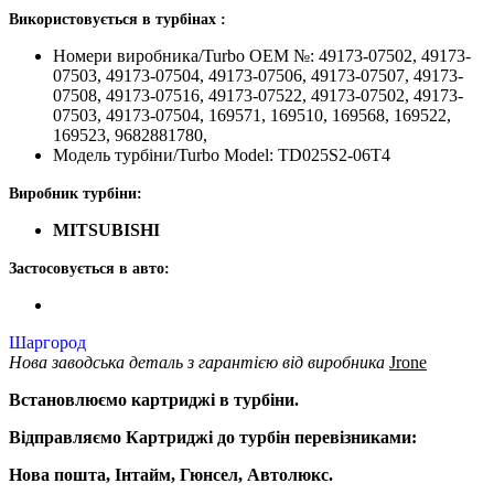
Використовується в турбінах :
Номери виробника/Turbo OEM №: 49173-07502, 49173-
07503, 49173-07504, 49173-07506, 49173-07507, 49173-
07508, 49173-07516, 49173-07522, 49173-07502, 49173-
07503, 49173-07504, 169571, 169510, 169568, 169522,
169523, 9682881780,
Модель турбіни/Turbo Model: TD025S2-06T4
Виробник турбіни:
MITSUBISHI
Застосовується в авто:
Шаргород
Нова заводська деталь з гарантією від виробника
Jrone
Встановлюємо картриджі в турбіни.
Відправляємо Картриджі до турбін перевізниками:
Нова пошта, Інтайм, Гюнсел, Автолюкс.