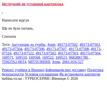
Інструкція по установці картриджа
.
Написати відгук
Ще не було питань.
Спитати
Теги:
Актуатори до турбін
,
Jrone
,
49173-07502
,
49173-07503
,
49173-07504
,
49173-07506
,
49173-07507
,
49173-07508
,
49173-
07516
,
49173-07522
,
49173-07502
,
49173-07503
,
49173-07504
,
169571
,
169510
,
169568
,
169522
,
169523
,
9682881780
,
,
TD025S2-06T4
,
MITSUBISHI
,
Jrone
,
2061-016-527
Ремонт турбіни в Вінниці
Інформація про доставку
Политика
безопасности
Условия соглашения
Як встановити картридж
turbina.vn.ua - ТУРБОСЕРВІС-Вінниця © 2026