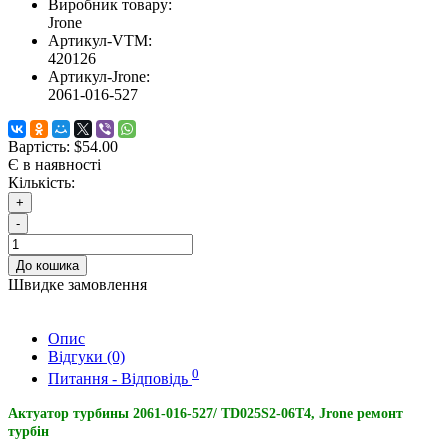
Виробник товару:
Jrone
Артикул-VTM:
420126
Артикул-Jrone:
2061-016-527
Вартість:
$54.00
Є в наявності
Кількість:
+
-
До кошика
Швидке замовлення
Опис
Відгуки (0)
0
Питання - Відповідь
Актуатор турбины 2061-016-527/ TD025S2-06T4, Jrone ремонт
турбін