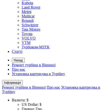
Kubota
Land Rover
Melett
Multicar
Renault
Schwitzerr
Tata Motors
Toyota
VOLVO
VTM
Турбоком-МЗТК
Статті
Назад
Ремонт турбіни в Вінниці
Про нас
Установка картриджа в Турбіну
Інформація
Ремонт турбіни в Вінниці
Про нас
Установка картриджа в
Турбіну
Валюта:
$
US Dollar: $
Гривна: Грн.