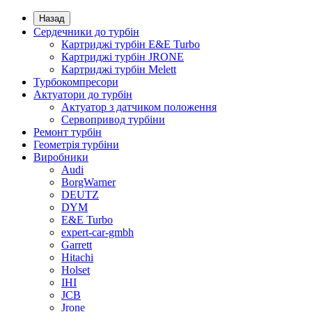
Назад
Сердечники до турбін
Картриджі турбін E&E Turbo
Картриджі турбін JRONE
Картриджі турбін Melett
Турбокомпресори
Актуатори до турбін
Актуатор з датчиком положення
Сервопривод турбіни
Ремонт турбін
Геометрія турбіни
Виробники
Audi
BorgWarner
DEUTZ
DYM
E&E Turbo
expert-car-gmbh
Garrett
Hitachi
Holset
IHI
JCB
Jrone