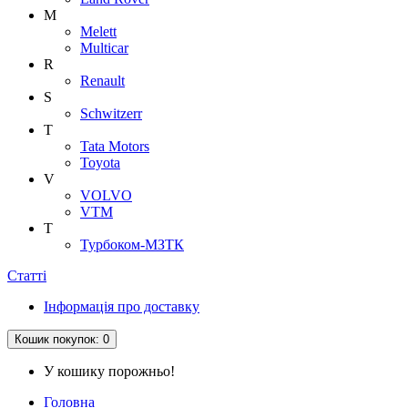
M
Melett
Multicar
R
Renault
S
Schwitzerr
T
Tata Motors
Toyota
V
VOLVO
VTM
Т
Турбоком-МЗТК
Статті
Інформація про доставку
Кошик
покупок
: 0
У кошику порожньо!
Головна