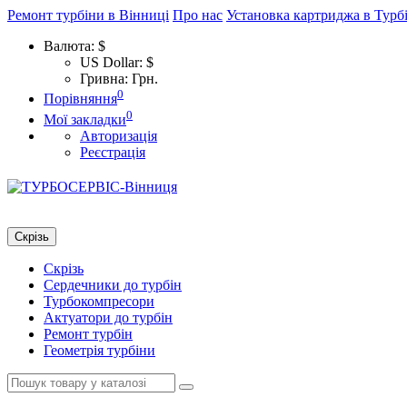
Ремонт турбіни в Вінниці
Про нас
Установка картриджа в Турб
Валюта:
$
US Dollar: $
Гривна: Грн.
0
Порівняння
0
Мої закладки
Авторизація
Реєстрація
Скрізь
Скрізь
Сердечники до турбін
Турбокомпресори
Актуатори до турбін
Ремонт турбін
Геометрія турбіни