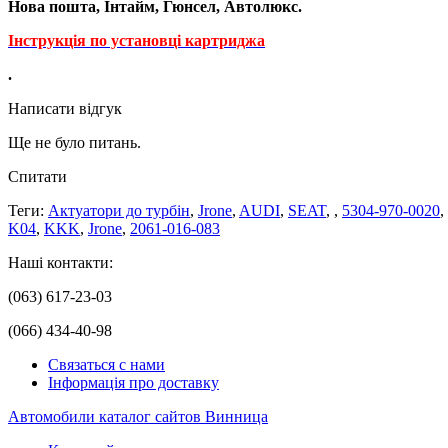
Нова пошта, Інтайм, Гюнсел, Автолюкс.
Інструкція по установці картриджа
.
Написати відгук
Ще не було питань.
Спитати
Теги:
Актуатори до турбін
,
Jrone
,
AUDI
,
SEAT
,
,
5304-970-0020
,
K04
,
KKK
,
Jrone
,
2061-016-083
Наші контакти:
(063) 617-23-03
(066) 434-40-98
Связаться с нами
Інформація про доставку
Автомобили каталог сайтов Винница