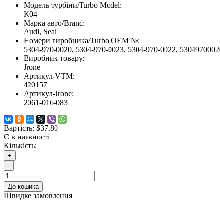
Модель турбіни/Turbo Model:
K04
Марка авто/Brand:
Audi, Seat
Номери виробника/Turbo OEM №:
5304-970-0020, 5304-970-0023, 5304-970-0022, 53049700
Виробник товару:
Jrone
Артикул-VTM:
420157
Артикул-Jrone:
2061-016-083
Вартість:
$37.80
Є в наявності
Кількість:
+
-
До кошика
Швидке замовлення