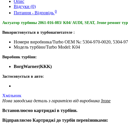
Опис
Відгуки (0)
0
Питання - Відповідь
Актуатор турбины 2061-016-083/ K04/ AUDI, SEAT, Jrone ремонт ту
Використовується в турбонагнетателе :
Номери виробника/Turbo OEM №: 5304-970-0020, 5304-97
Модель турбіни/Turbo Model: K04
Виробник турбіни:
BorgWarner(KKK)
Застосовується в авто:
Хмільник
Нова заводська деталь з гарантією від виробника
Jrone
Встановлюємо картриджі в турбіни.
Відправляємо Картриджі до турбін перевізниками: