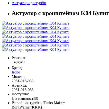
Актуатори до турбін
Актуатор с кронштейном K04 Купи
Рейтинг:
0 відгуків
Бренд:
Jrone
Модель:
2061-016-083
Артикул:
2061-016-083
Доступно:
Є в наявності
99
Виробник турбіни/Turbo Maker:
BorgWarner(KKK)