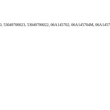
020, 53049700023, 53049700022, 06A145702, 06A145704M, 06A14