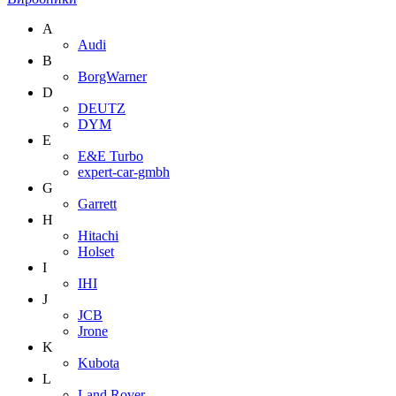
A
Audi
B
BorgWarner
D
DEUTZ
DYM
E
E&E Turbo
expert-car-gmbh
G
Garrett
H
Hitachi
Holset
I
IHI
J
JCB
Jrone
K
Kubota
L
Land Rover