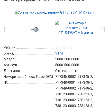
Актуатор с кронштейном GT1549SVTM Купити
Рейтинг:
Бренд:
VTM
Модель:
5000-500-0008
Артикул:
5000-500-0008
Доступно:
Є в наявності
Номери виробника/Turbo OEM
717345-0002, 717345-2,
№:
717348-0001, 717348-1,
717348-0002, 717348-2,
738123-0001, 738123-1,
738123-0002, 738123-2,
738123-0003, 738123-3,