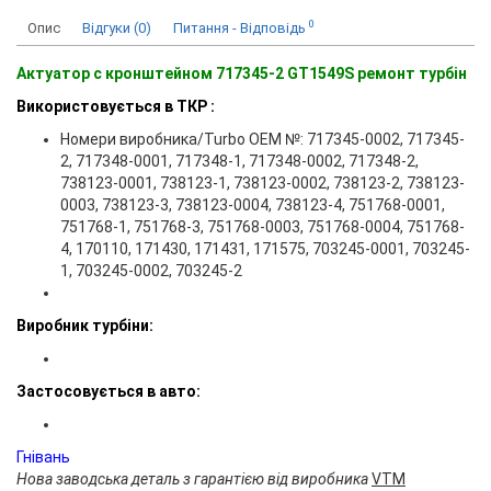
0
Опис
Відгуки (0)
Питання - Відповідь
Актуатор с кронштейном 717345-2 GT1549S ремонт турбін
Використовується в ТКР :
Номери виробника/Turbo OEM №: 717345-0002, 717345-
2, 717348-0001, 717348-1, 717348-0002, 717348-2,
738123-0001, 738123-1, 738123-0002, 738123-2, 738123-
0003, 738123-3, 738123-0004, 738123-4, 751768-0001,
751768-1, 751768-3, 751768-0003, 751768-0004, 751768-
4, 170110, 171430, 171431, 171575, 703245-0001, 703245-
1, 703245-0002, 703245-2
Виробник турбіни:
Застосовується в авто:
Гнiвань
Нова заводська деталь з гарантією від виробника
VTM