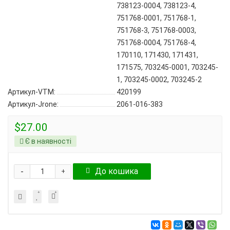
738123-0004, 738123-4,
751768-0001, 751768-1,
751768-3, 751768-0003,
751768-0004, 751768-4,
170110, 171430, 171431,
171575, 703245-0001, 703245-
1, 703245-0002, 703245-2
Артикул-VTM:
420199
Артикул-Jrone:
2061-016-383
$27.00
Є в наявності
-
До кошика
+