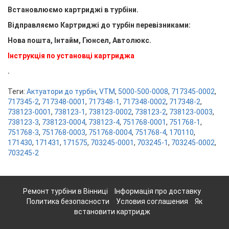
Встановлюємо картриджі в турбіни.
Відправляємо Картриджі до турбін перевізниками:
Нова пошта, Інтайм, Гюнсел, Автолюкс.
Інструкція по установці картриджа
.
Теги:
Актуатори до турбін
,
VTM
,
5000-500-0008
,
717345-0002
,
717345-2
,
717348-0001
,
717348-1
,
717348-0002
,
717348-2
,
738123-0001
,
738123-1
,
738123-0002
,
738123-2
,
738123-0003
,
738123-3
,
738123-0004
,
738123-4
,
751768-0001
,
751768-1
,
751768-3
,
751768-0003
,
751768-0004
,
751768-4
,
170110
,
171430
,
171431
,
171575
,
703245-0001
,
703245-1
,
703245-0002
,
703245-2
Ремонт турбіни в Вінниці
Інформація про доставку
Политика безопасности
Условия соглашения
Як
встановити картридж