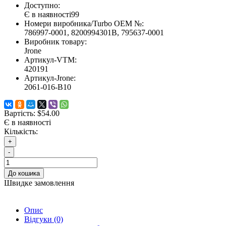
Доступно:
Є в наявності
99
Номери виробника/Turbo OEM №:
786997-0001, 8200994301B, 795637-0001
Виробник товару:
Jrone
Артикул-VTM:
420191
Артикул-Jrone:
2061-016-B10
Вартість:
$54.00
Є в наявності
Кількість:
+
-
До кошика
Швидке замовлення
Опис
Відгуки (0)