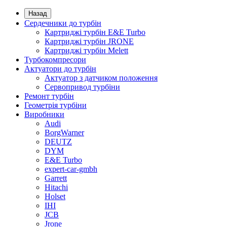
Назад
Сердечники до турбін
Картриджі турбін E&E Turbo
Картриджі турбін JRONE
Картриджі турбін Melett
Турбокомпресори
Актуатори до турбін
Актуатор з датчиком положення
Сервопривод турбіни
Ремонт турбін
Геометрія турбіни
Виробники
Audi
BorgWarner
DEUTZ
DYM
E&E Turbo
expert-car-gmbh
Garrett
Hitachi
Holset
IHI
JCB
Jrone