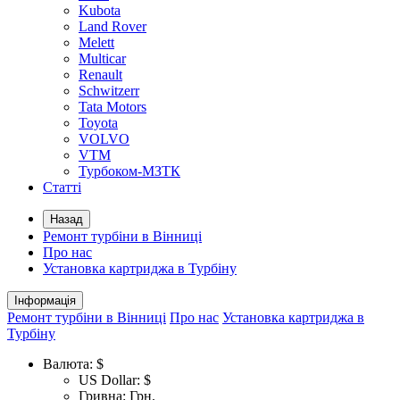
Kubota
Land Rover
Melett
Multicar
Renault
Schwitzerr
Tata Motors
Toyota
VOLVO
VTM
Турбоком-МЗТК
Статті
Назад
Ремонт турбіни в Вінниці
Про нас
Установка картриджа в Турбіну
Інформація
Ремонт турбіни в Вінниці
Про нас
Установка картриджа в
Турбіну
Валюта:
$
US Dollar: $
Гривна: Грн.